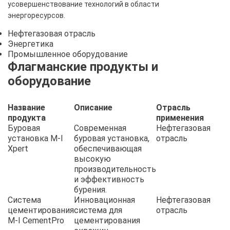
усовершенствование технологий в области
энергоресурсов.
Нефтегазовая отрасль
Энергетика
Промышленное оборудование
Флагманские продукты и
оборудование
Название
Описание
Отрасль
продукта
применения
Буровая
Современная
Нефтегазовая
установка M-I
буровая установка,
отрасль
Xpert
обеспечивающая
высокую
производительность
и эффективность
бурения.
Система
Инновационная
Нефтегазовая
цементирования
система для
отрасль
M-I CementPro
цементирования